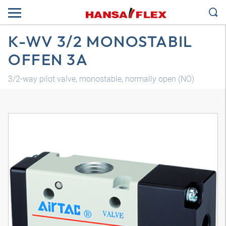
K-WV 3/2 MONOSTABIL
OFFEN 3A
3/2-way pilot valve, monostable, normally open (NO)
Трехмерная модель