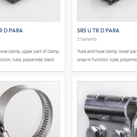
R D PARA
SRS U TR D PARA
2
Variants
ose clamp, upper part of clamp,
Tube and hose clamp, lower par
nction, tube, polyamide, black
snap-in function, tube, polyamid