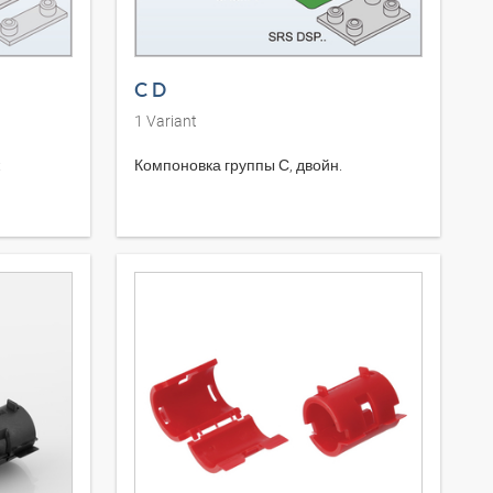
C D
1
Variant
Компоновка группы С, двойн.