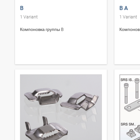
B
B A
1
Variant
1
Variant
Компоновка группы B
Компоновк