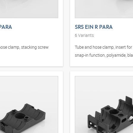
 PARA
SRS EIN R PARA
6
Variants
ose clamp, stacking screw
Tube and hose clamp, insert for
snap-in function, polyamide, bl