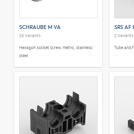
SCHRAUBE M VA
SRS AF
26
Variants
2
Variants
Hexagon socket screw, metric, stainless
Tube and h
steel