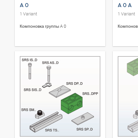
A 0
A 0 A
1
Variant
1
Variant
Компоновка группы A 0
Компоновк