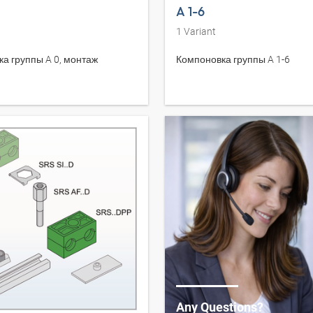
A 1-6
1
Variant
а группы A 0, монтаж
Компоновка группы A 1-6
Any Questions?