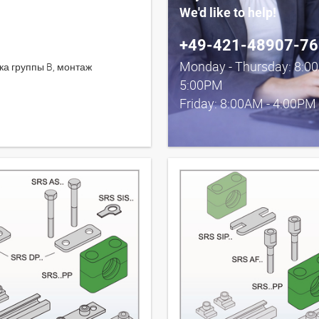
We'd like to help!
+49-421-48907-76
Monday - Thursday: 8:0
а группы B, монтаж
5:00PM
Friday: 8:00AM - 4:00PM