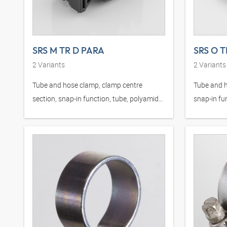
SRS M TR D PARA
SRS O T
2
Variants
2
Variants
Tube and hose clamp, clamp centre
Tube and h
section, snap-in function, tube, polyamide,
snap-in fu
black