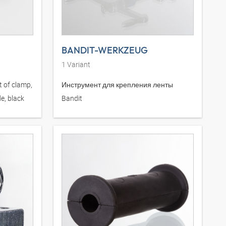
BANDIT-WERKZEUG
1
Variant
t of clamp,
Инструмент для крепления ленты
e, black
Bandit