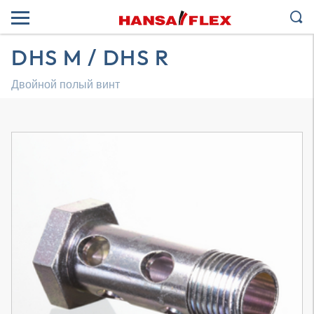
DHS M / DHS R
Двойной полый винт