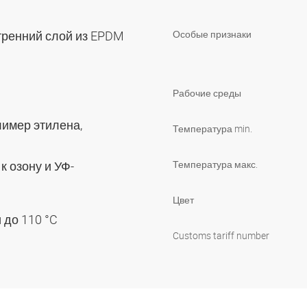
тренний слой из EPDM
Особые признаки
Рабочие среды
имер этилена,
Температура min.
к озону и УФ-
Температура макс.
Цвет
 до 110 °C
Customs tariff number