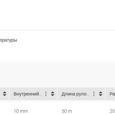
пературы
Внутренний Ø (mm)
Длина рулона (m)
10 mm
50 m
20