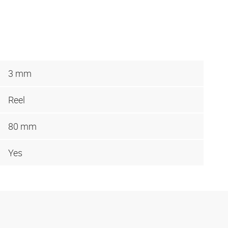
3 mm
Reel
80 mm
Yes