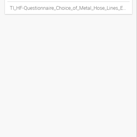
TI_HF-Questionnaire_Choice_of_Metal_Hose_Lines_ENxpdf