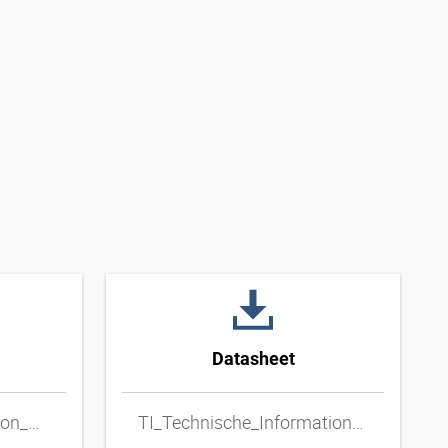
Datasheet
TI_Technical_Information_Metal_Hoses_ENxpdf
TI_Technische_Informationen_Metallschlaeuche_DExpdf