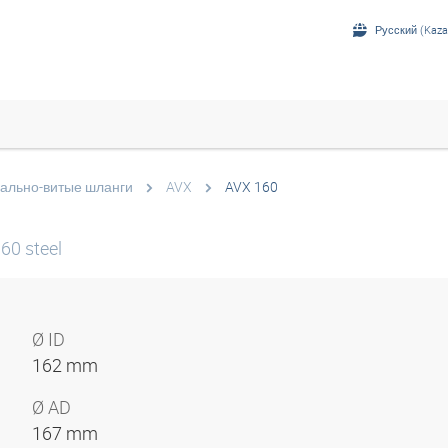
Русский (Kaza
ально-витые шланги
AVX
AVX 160
60 steel
Ø ID
162 mm
Ø AD
167 mm