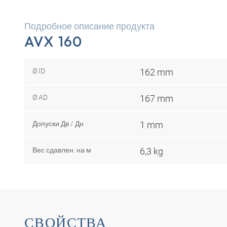
Подробное описание продукта
AVX 160
Ø ID
162 mm
Ø AD
167 mm
Допуски Дв / Дн
1 mm
Вес сдавлен. на м
6,3 kg
СВОЙСТВА