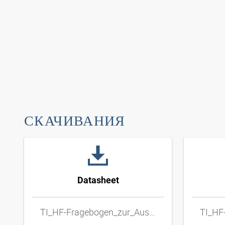
СКАЧИВАНИЯ
Datasheet
TI_HF-Fragebogen_zur_Auswahl_von_Metall-Schlauchleitungen_DExpdf