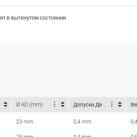
т в вытянутом состоянии.
Ø AD (mm)
Допуски Дв / Дн (mm)
23 mm
0,4 mm
0,
28 mm
0,4 mm
0,