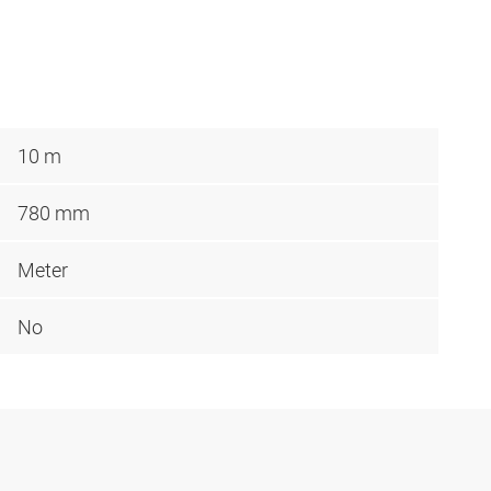
10 m
780 mm
Meter
No