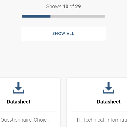
Shows
of
10
29
SHOW ALL
Datasheet
Datasheet
TI_HF-Questionnaire_Choice_of_Metal_Hose_Lines_ENxpdf