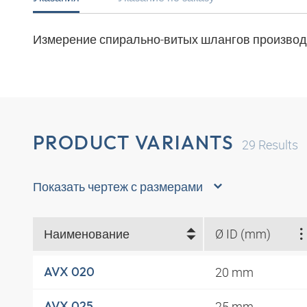
Измерение спирально-витых шлангов производя
PRODUCT VARIANTS
29
Results
Показать чертеж с размерами
Наименование
Ø ID (mm)
20 mm
AVX 020
25 mm
AVX 025