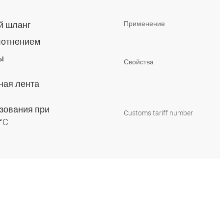
ий шланг
Применение
лотнением
мы
Свойства
ная лента
зования при
Customs tariff number
 °C