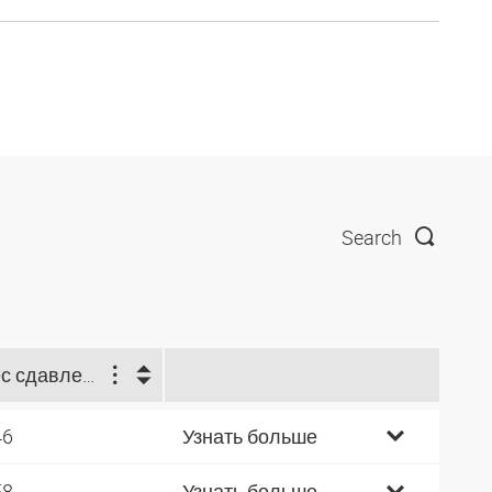
Search
Вес сдавлен. на м (kg)
46
Узнать больше
58
Узнать больше