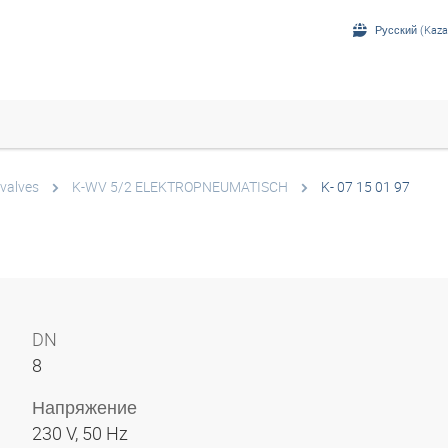
Русский (Kaza
 valves
K-WV 5/2 ELEKTROPNEUMATISCH
K- 07 15 01 97
DN
8
Напряжение
230 V, 50 Hz