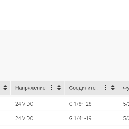
Напряжение
Соединительная резьба
Фу
24 V DC
G 1/8″ -28
5/
24 V DC
G 1/4″ -19
5/