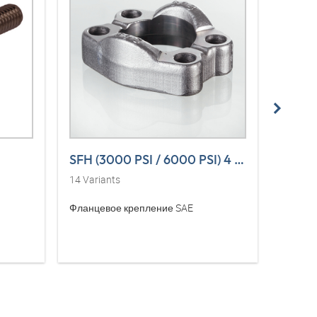
SFH (3000 PSI / 6000 PSI) 4 L VA
SFH (
14
Variants
14
Vari
Фланцевое крепление SAE
Полуфл