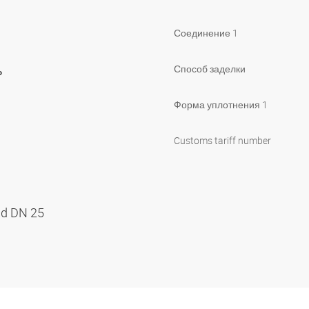
Соединение 1
ь
Способ заделки
Форма уплотнения 1
Customs tariff number
nd DN 25