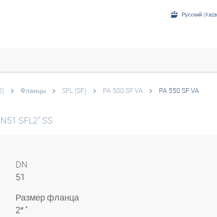
Русский (Kaza
0)
Фланцы
SFL (SF)
PA 500 SF VA
PA 550 SF VA
DN51 SFL2" SS
DN
51
Размер фланца
2″ "