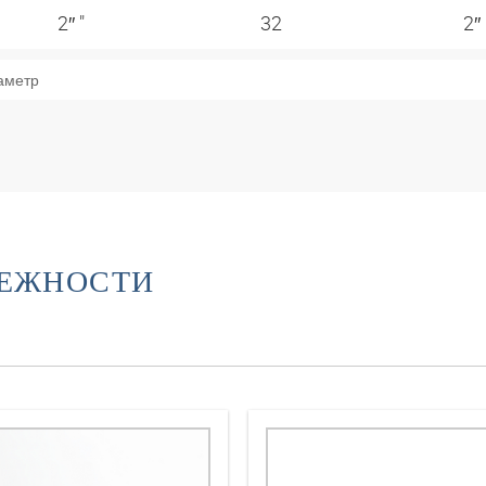
2″ "
32
2″
аметр
ЛЕЖНОСТИ