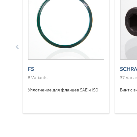
FS
SCHRA
8
Variants
37
Varia
Уплотнение для фланцев SAE и ISO
Винт с 