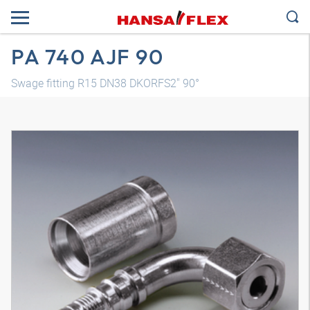
PA 740 AJF 90
Swage fitting R15 DN38 DKORFS2" 90°
Трехмерная модель