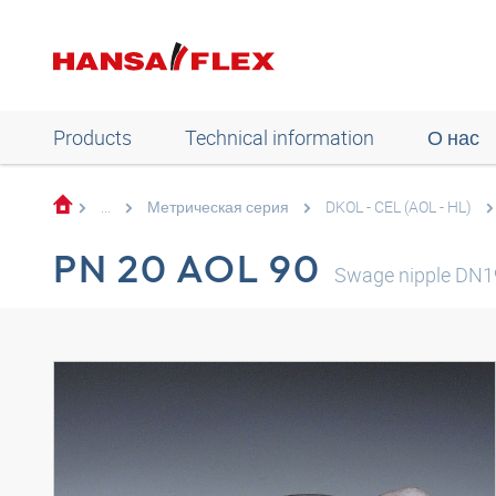
Products
Technical information
О нас
...
Метрическая серия
DKOL - CEL (AOL - HL)
PN 20 AOL 90
Swage nipple DN1