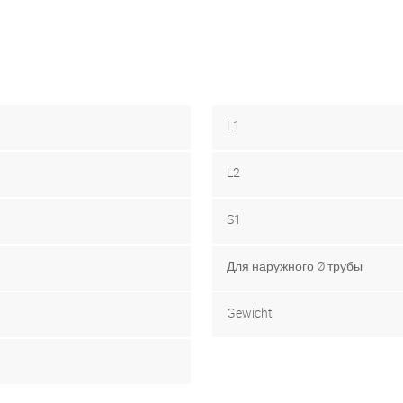
L1
L2
S1
Для наружного Ø трубы
Gewicht