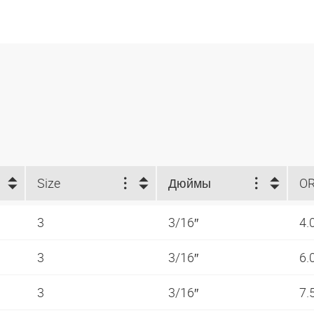
Size
Дюймы
O
3
3/16″
4.
3
3/16″
6.
3
3/16″
7.