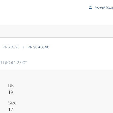
Русский (Kaza
PN AOL 90
PN 20 AOL 90
9 DKOL22 90°
DN
19
Size
12